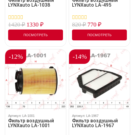
Фильтр воздушный
Фильтр воздушный
LYNXauto LA-1038
LYNXauto LA-495
1420
₽
1330
₽
820
₽
770
₽
0
0
out
out
of
of
ПОСМОТРЕТЬ
ПОСМОТРЕТЬ
5
5
-12%
-14%
Артикул: LA-1001
Артикул: LA-1967
Фильтр воздушный
Фильтр воздушный
LYNXauto LA-1001
LYNXauto LA-1967