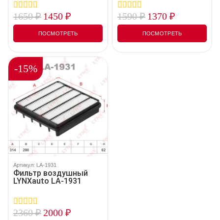
1650
₽
1450
₽
1590
₽
1370
₽
0
0
out
out
of
of
ПОСМОТРЕТЬ
ПОСМОТРЕТЬ
5
5
-15%
Артикул: LA-1931
Фильтр воздушный
LYNXauto LA-1931
2360
₽
2000
₽
0