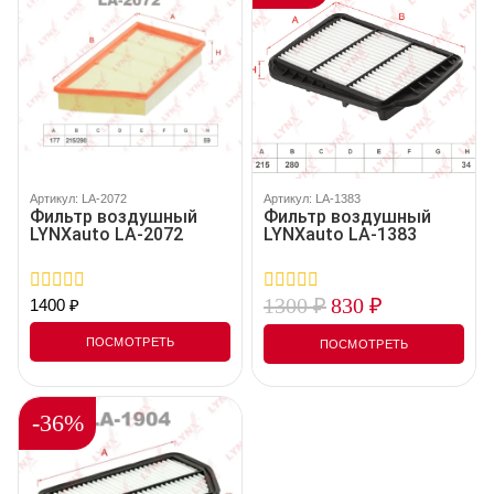
Артикул: LA-2072
Артикул: LA-1383
Фильтр воздушный
Фильтр воздушный
LYNXauto LA-2072
LYNXauto LA-1383
1300
₽
830
₽
1400
₽
0
0
out
out
of
of
ПОСМОТРЕТЬ
ПОСМОТРЕТЬ
5
5
-36%