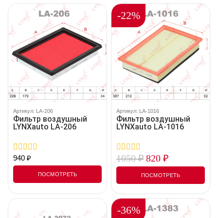
-22%
Артикул: LA-206
Артикул: LA-1016
Фильтр воздушный
Фильтр воздушный
LYNXauto LA-206
LYNXauto LA-1016
1050
₽
820
₽
940
₽
0
0
out
out
of
of
ПОСМОТРЕТЬ
ПОСМОТРЕТЬ
5
5
-36%