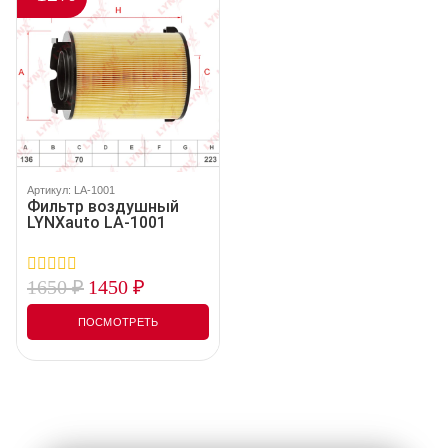
Артикул: LA-1001
Фильтр воздушный
LYNXauto LA-1001
1650
₽
1450
₽
0
out
of
ПОСМОТРЕТЬ
5