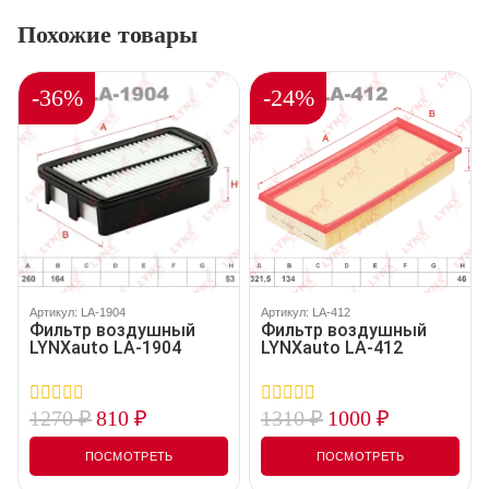
Похожие товары
-36%
-24%
Артикул: LA-1904
Артикул: LA-412
Фильтр воздушный
Фильтр воздушный
LYNXauto LA-1904
LYNXauto LA-412
1270
₽
810
₽
1310
₽
1000
₽
0
0
out
out
of
of
ПОСМОТРЕТЬ
ПОСМОТРЕТЬ
5
5