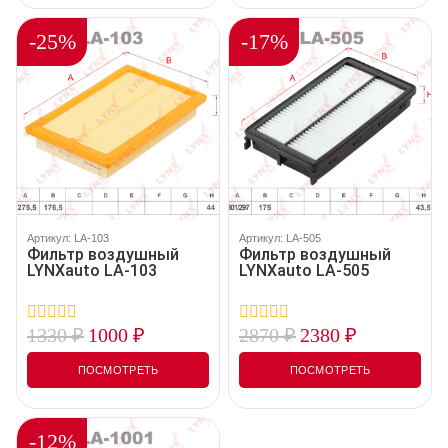
-25%
-17%
Артикул: LA-103
Артикул: LA-505
Фильтр воздушный
Фильтр воздушный
LYNXauto LA-103
LYNXauto LA-505
1330
₽
1000
₽
2870
₽
2380
₽
0
0
out
out
of
of
ПОСМОТРЕТЬ
ПОСМОТРЕТЬ
5
5
-12%