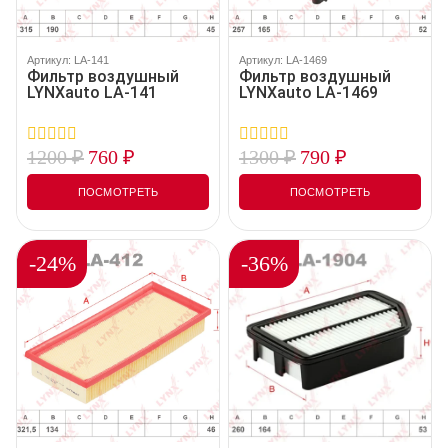
Артикул: LA-141
Артикул: LA-1469
Фильтр воздушный
Фильтр воздушный
LYNXauto LA-141
LYNXauto LA-1469
1200
₽
760
₽
1300
₽
790
₽
0
0
out
out
of
of
ПОСМОТРЕТЬ
ПОСМОТРЕТЬ
5
5
-24%
-36%