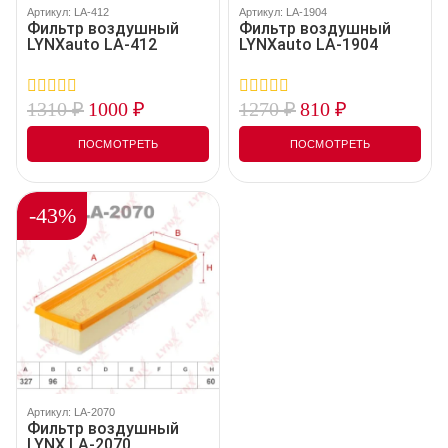
Артикул: LA-412
Артикул: LA-1904
Фильтр воздушный
Фильтр воздушный
LYNXauto LA-412
LYNXauto LA-1904
1310
₽
1000
₽
1270
₽
810
₽
0
0
out
out
of
of
ПОСМОТРЕТЬ
ПОСМОТРЕТЬ
5
5
-43%
Артикул: LA-2070
Фильтр воздушный
LYNX LA-2070