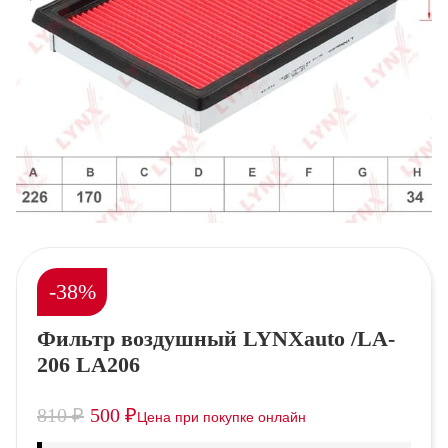
-38%
Фильтр воздушный LYNXauto /LA-
206 LA206
810
₽
500
₽