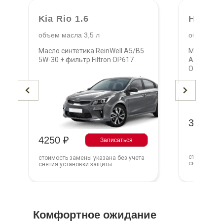
Kia Rio 1.6
Hyunda
объем масла 3,5 л
объем мас
Масло синтетика ReinWell A5/B5
Масло син
5W-30 + фильтр Filtron OP617
Armortech
OP617
3375 ₽
4250 ₽
Записаться
стоимость 
стоимость замены указана без учета
снятия уст
снятия установки защиты
Комфортное ожидание