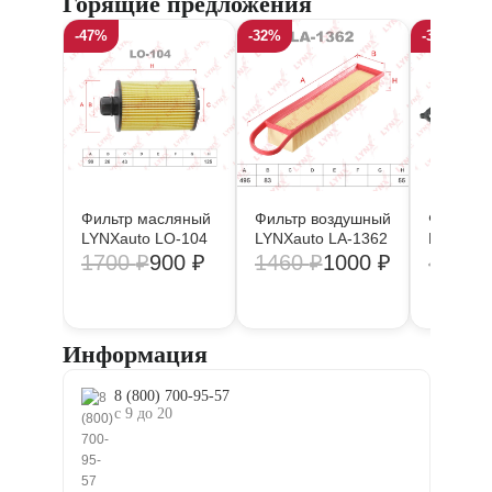
Горящие предложения
-47%
-32%
-35%
Фильтр масляный
Фильтр воздушный
Фильтр 
LYNXauto LO-104
LYNXauto LA-1362
LYNXaut
1700
₽
900
₽
1460
₽
1000
₽
4000
Информация
8 (800) 700-95-57
с 9 до 20