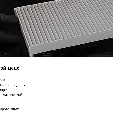
ой цене
ции
енов и вредных
форта
лиматической
нированных.