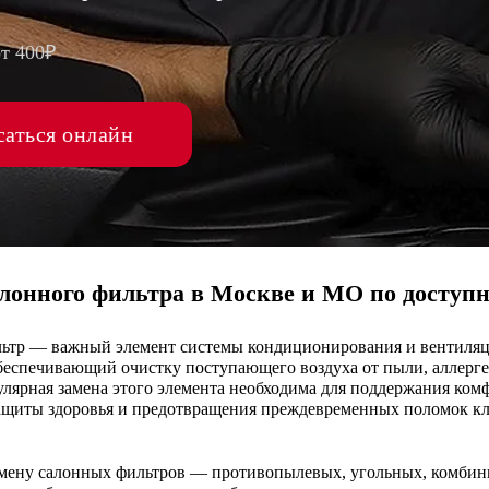
от 400₽
саться онлайн
лонного фильтра в Москве и МО по доступн
ьтр — важный элемент системы кондиционирования и вентиля
беспечивающий очистку поступающего воздуха от пыли, аллерг
улярная замена этого элемента необходима для поддержания ком
защиты здоровья и предотвращения преждевременных поломок к
амену салонных фильтров — противопылевых, угольных, комби