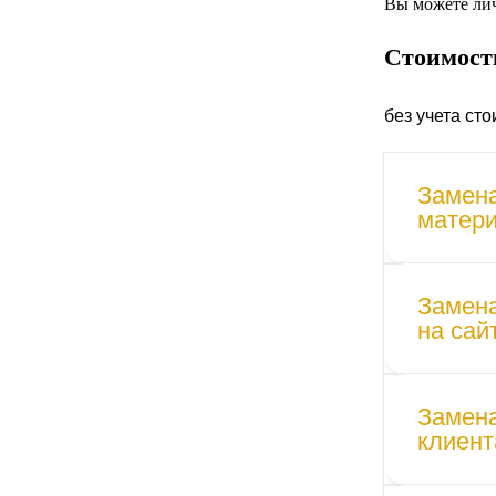
Вы можете лич
Стоимост
без учета ст
Замена
матери
Замена
на сай
Замена
клиент