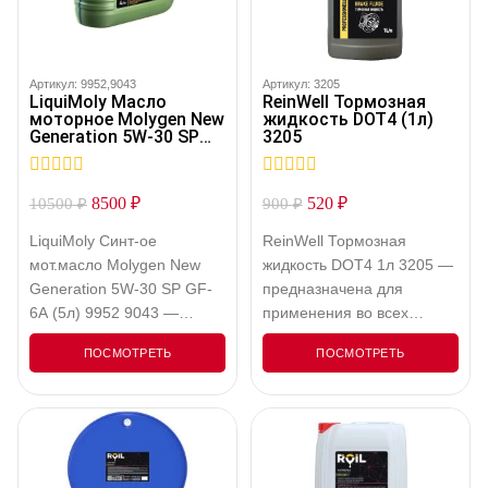
Артикул: 9952,9043
Артикул: 3205
LiquiMoly Масло
ReinWell Тормозная
моторное Molygen New
жидкость DOT4 (1л)
Generation 5W-30 SP
3205
GF-6A (5л) 9952 9043
9952,9043
0
0
8500
₽
520
₽
10500
₽
900
₽
out
out
of
of
LiquiMoly Синт-ое
ReinWell Тормозная
5
5
мот.масло Molygen New
жидкость DOT4 1л 3205 —
Generation 5W-30 SP GF-
предназначена для
6A (5л) 9952 9043 —
применения во всех
Моторное масло с
колодочных и барабанных
ПОСМОТРЕТЬ
ПОСМОТРЕТЬ
фирменным
тормозных системах, а
антифрикционным
также для систем
пакетом присадок
сцеплений, для
Molygen. Оптимально для
эксплуатации которых
автомобилей
предписаны синтетические
американского и
тормозные жидкости.