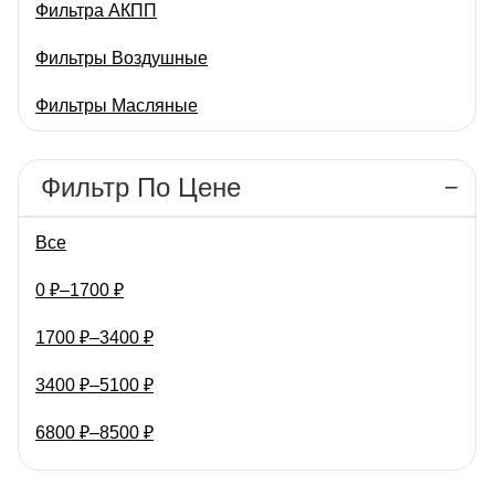
Фильтра АКПП
Применяется на
очистку рабочей жидкости
автомобилях марок AUDI
АКПП, эффективно
Фильтры Воздушные
(включая модели A3 1.4-
задерживая мелкие
2.0 от 2003…
частицы и предотвращая
Фильтры Масляные
их…
Фильтры Салонные
Фильтр По Цене
Все
0
₽
–
1700
₽
1700
₽
–
3400
₽
3400
₽
–
5100
₽
6800
₽
–
8500
₽