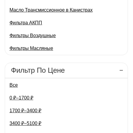
стабильную и длительную
обеспечивающих
Масло Трансмиссионное в Канистрах
защиту двигателя от
идеальную адгезию
износа, способствуя
бумаги с
Фильтра АКПП
увеличению его ресурса и
конструкционными
сохранению
элементами фильтра. Это
Фильтры Воздушные
эксплуатационных
исключает проникновение
характеристик. Изделие
посторонних частиц в
Фильтры Масляные
разработано с учетом…
двигатель автомобиля.
Фильтровальная бумага…
Фильтры Салонные
Фильтр По Цене
Все
0
₽
–
1700
₽
1700
₽
–
3400
₽
3400
₽
–
5100
₽