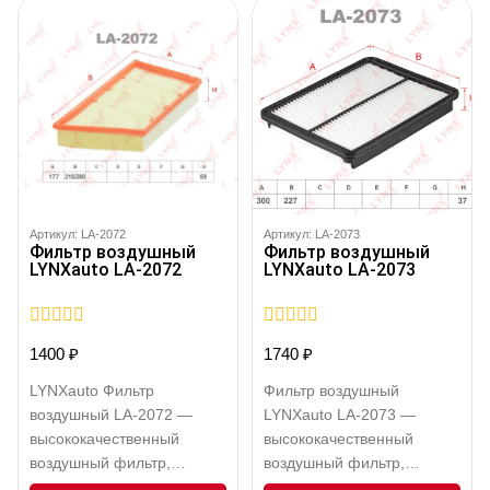
способствует
поддержанию
оптимальной работы
мотора, уменьшает износ
его внутренних
компонентов и
способствует продлению
срока службы силового
агрегата. Данный фильтр
выполнен в форме
Артикул: LA-2072
Артикул: LA-2073
Фильтр воздушный
Фильтр воздушный
фильтр-патрона. Его
LYNXauto LA-2072
LYNXauto LA-2073
конструкция
характеризуется высокой
степенью фильтрации и
0
0
1400
₽
1740
₽
долговечностью благодаря
out
out
of
of
использованию…
LYNXauto Фильтр
Фильтр воздушный
5
5
воздушный LA-2072 —
LYNXauto LA-2073 —
высококачественный
высококачественный
воздушный фильтр,
воздушный фильтр,
специально
разработанный для