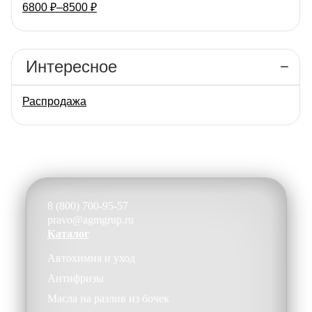
6800
₽
–
8500
₽
Интересное
Распродажа
8 (800) 700-95-57
pravo@agmgrup.ru
Каталог
Автохимия и уход
Антифризы
Масла на разлив из бочек