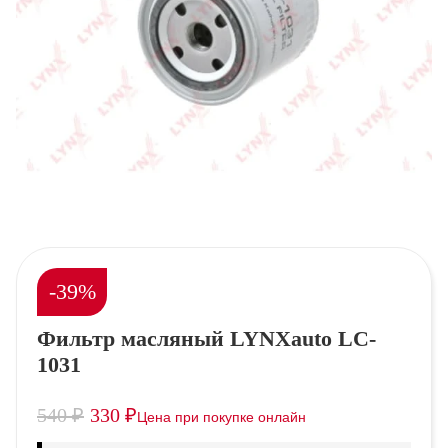
-39%
Фильтр масляный LYNXauto LC-
1031
540
₽
330
₽