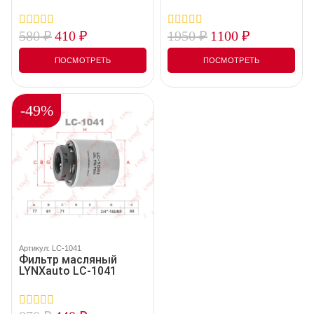
580
₽
410
₽
1950
₽
1100
₽
0
0
out
out
of
of
ПОСМОТРЕТЬ
ПОСМОТРЕТЬ
5
5
-49%
Артикул: LC-1041
Фильтр масляный
LYNXauto LC-1041