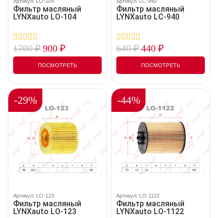
Артикул: LO-104
Артикул: LC-940
Фильтр масляный
Фильтр масляный
LYNXauto LO-104
LYNXauto LC-940
1700
₽
900
₽
640
₽
440
₽
0
0
out
out
of
of
ПОСМОТРЕТЬ
ПОСМОТРЕТЬ
5
5
-29%
-44%
Артикул: LO-123
Артикул: LO-1122
Фильтр масляный
Фильтр масляный
LYNXauto LO-123
LYNXauto LO-1122