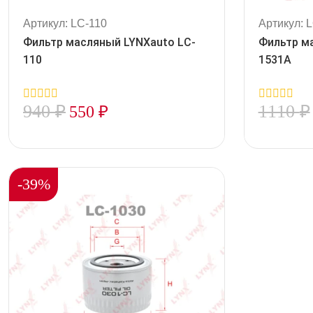
Артикул: LC-110
Артикул: 
Фильтр масляный LYNXauto LC-
Фильтр м
110
1531A
940
₽
1110
₽
550
₽
0
0
out
out
of
of
5
5
-39%