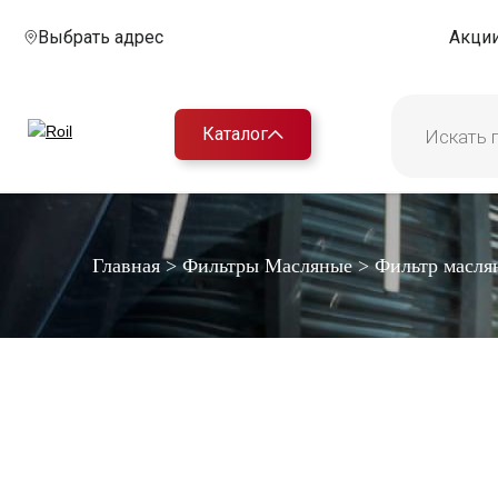
Выбрать адрес
Акци
Каталог
Главная
>
Фильтры Масляные
>
Фильтр масля