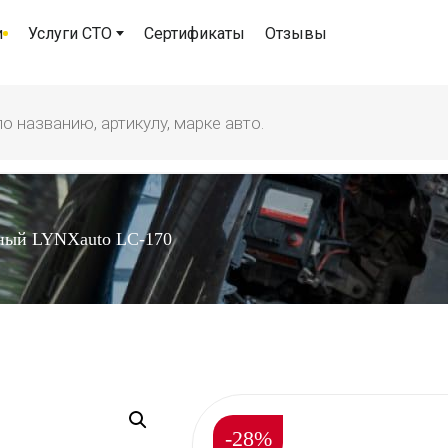
и
Услуги СТО
Сертификаты
Отзывы
ный LYNXauto LC-170
-28%