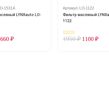
LO-1531A
Артикул: LO-1122
асляный LYNXauto LO-
Фильтр масляный LYNXa
1122
1950
₽
660
₽
1100
₽
0
out
of
5