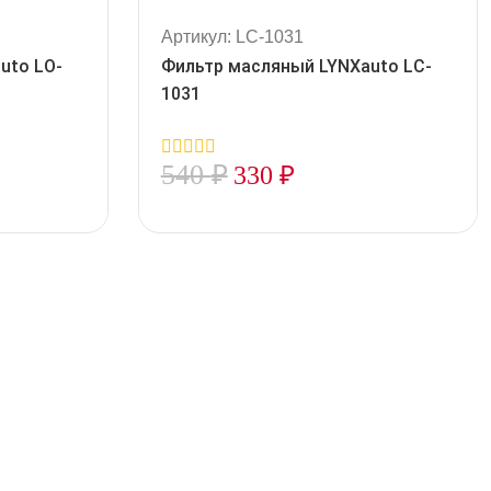
Артикул: LC-1031
uto LO-
Фильтр масляный LYNXauto LC-
1031
540
₽
330
₽
0
out
of
5