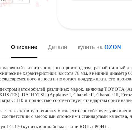
Описание
Детали
купить на
OZON
асляный фильтр японского производства, разработанный для
нические характеристики: высота 78 мм, внешний диаметр 65
реждевременного износа и помогает поддерживать его произв
тром автомобилей различных марок, включая TOYOTA (Auris 1.4
(ES), DAIHATSU (Applause I, Charade II, Charade III, Feroza)
ьтра C-110 и полностью соответствует стандартам оригиналь
ет эффективную очистку масла, что способствует увеличени
соответствии с высокими японскими стандартами качества, ч
ул LC-170 купить в онлайн магазине ROIL / РОИЛ.