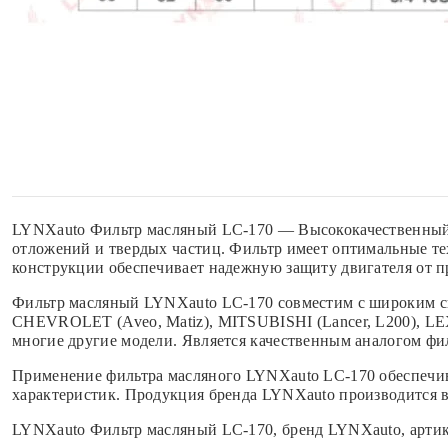
LYNXauto Фильтр масляный LC-170 — Высококачественный м
отложений и твердых частиц. Фильтр имеет оптимальные тех
конструкции обеспечивает надежную защиту двигателя от п
Фильтр масляный LYNXauto LC-170 совместим с широким спек
CHEVROLET (Aveo, Matiz), MITSUBISHI (Lancer, L200), LEXUS 
многие другие модели. Является качественным аналогом фил
Применение фильтра масляного LYNXauto LC-170 обеспечива
характеристик. Продукция бренда LYNXauto производится в 
LYNXauto Фильтр масляный LC-170, бренд LYNXauto, артик