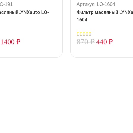
LO-191
Артикул: LO-1604
асляныйLYNXauto LO-
Фильтр масляный LYNXa
1604
870
₽
1400
₽
440
₽
0
out
of
5