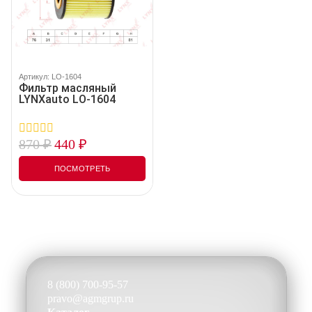
Артикул: LO-1604
Фильтр масляный
LYNXauto LO-1604
870
₽
440
₽
0
out
of
ПОСМОТРЕТЬ
5
8 (800) 700-95-57
pravo@agmgrup.ru