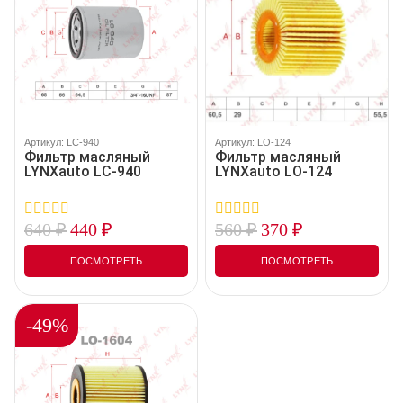
Артикул: LC-940
Артикул: LO-124
Фильтр масляный
Фильтр масляный
LYNXauto LC-940
LYNXauto LO-124
640
₽
440
₽
560
₽
370
₽
0
0
out
out
of
of
ПОСМОТРЕТЬ
ПОСМОТРЕТЬ
5
5
-49%