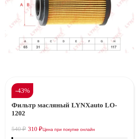
-43%
Фильтр масляный LYNXauto LO-
1202
540
₽
310
₽