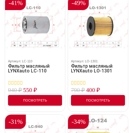
-41%
-49%
Артикул: LC-110
Артикул: LO-1301
Фильтр масляный
Фильтр масляный
LYNXauto LC-110
LYNXauto LO-1301
940
₽
550
₽
790
₽
400
₽
0
0
out
out
of
of
ПОСМОТРЕТЬ
ПОСМОТРЕТЬ
5
5
-31%
-34%