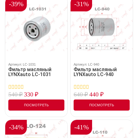
-39%
-31%
Артикул: LC-1031
Артикул: LC-940
Фильтр масляный
Фильтр масляный
LYNXauto LC-1031
LYNXauto LC-940
540
₽
330
₽
640
₽
440
₽
0
0
out
out
of
of
ПОСМОТРЕТЬ
ПОСМОТРЕТЬ
5
5
-34%
-41%