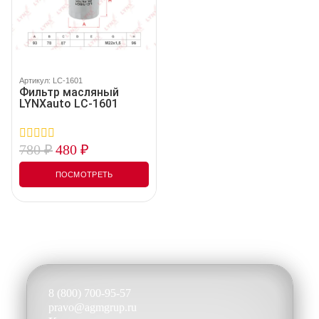
Артикул: LC-1601
Фильтр масляный
LYNXauto LC-1601
780
₽
480
₽
0
out
of
ПОСМОТРЕТЬ
5
8 (800) 700-95-57
pravo@agmgrup.ru