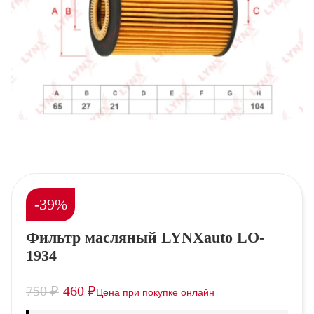
-39%
Фильтр масляный LYNXauto LO-
1934
750
₽
460
₽