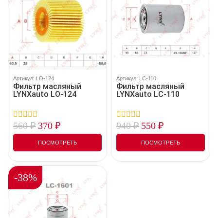
Артикул: LO-124
Артикул: LC-110
Фильтр масляный
Фильтр масляный
LYNXauto LO-124
LYNXauto LC-110
560
₽
370
₽
940
₽
550
₽
0
0
out
out
of
of
ПОСМОТРЕТЬ
ПОСМОТРЕТЬ
5
5
-38%