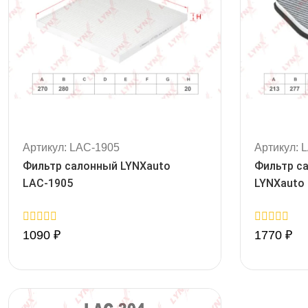
Артикул: LAC-1905
Артикул: 
Фильтр салонный LYNXauto
Фильтр с
LAC-1905
LYNXauto
0
0
1090
₽
1770
₽
out
out
of
of
5
5