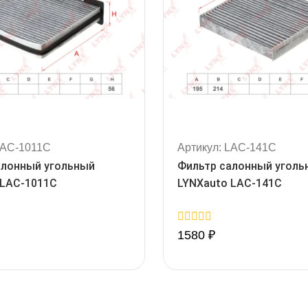
LAC-1011C
Артикул: LAC-141C
алонный угольный
Фильтр салонный уголь
 LAC-1011C
LYNXauto LAC-141C
0
1580
₽
out
of
5