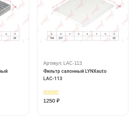
Артикул: LAC-113
ный
Фильтр салонный LYNXauto
LAC-113
0
1250
₽
out
of
5