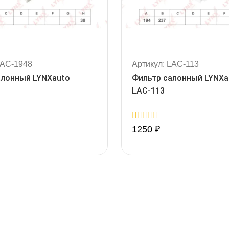
LAC-1948
Артикул: LAC-113
алонный LYNXauto
Фильтр салонный LYNXa
LAC-113
0
1250
₽
out
of
5