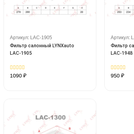
Артикул: LAC-1905
Артикул: 
Фильтр салонный LYNXauto
Фильтр с
LAC-1905
LAC-1948
0
0
1090
₽
950
₽
out
out
of
of
5
5