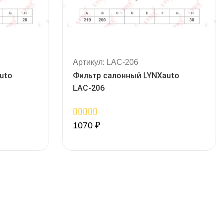
Артикул: LAC-206
uto
Фильтр салонный LYNXauto
LAC-206
0
1070
₽
out
of
5