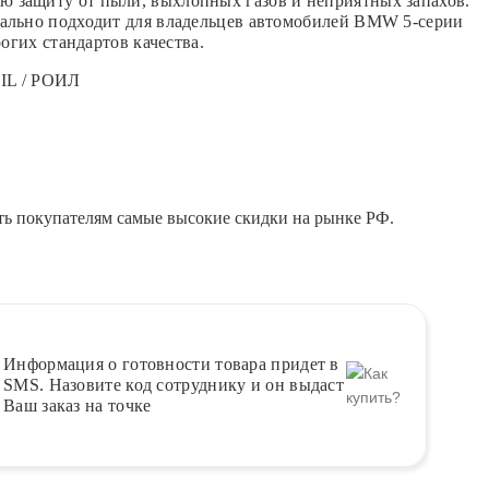
ю защиту от пыли, выхлопных газов и неприятных запахов.
еально подходит для владельцев автомобилей BMW 5-серии
огих стандартов качества.
OIL / РОИЛ
ть покупателям самые высокие скидки на рынке РФ.
Информация о
готовности
товара придет в
SMS. Назовите код сотруднику и он выдаст
Ваш заказ на точке