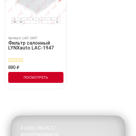
Артикул: LAC-1947
Фильтр салонный
LYNXauto LAC-1947
880
₽
0
out
of
ПОСМОТРЕТЬ
5
8 (800) 700-95-57
pravo@agmgrup.ru