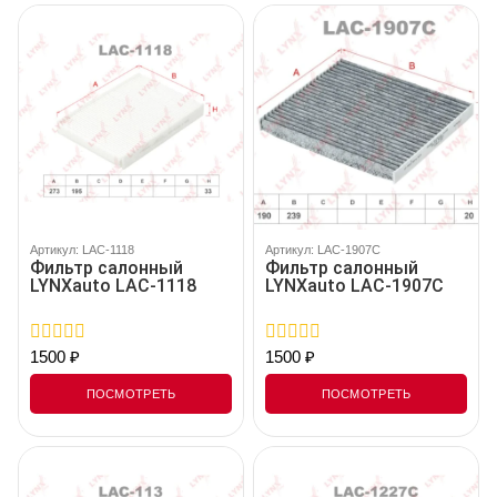
Артикул: LAC-1118
Артикул: LAC-1907C
Фильтр салонный
Фильтр салонный
LYNXauto LAC-1118
LYNXauto LAC-1907C
1500
₽
1500
₽
0
0
out
out
of
of
ПОСМОТРЕТЬ
ПОСМОТРЕТЬ
5
5