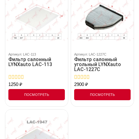
Артикул: LAC-113
Артикул: LAC-1227C
Фильтр салонный
Фильтр салонный
LYNXauto LAC-113
угольный LYNXauto
LAC-1227C
1250
₽
2900
₽
0
0
out
out
of
of
ПОСМОТРЕТЬ
ПОСМОТРЕТЬ
5
5