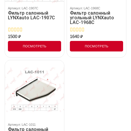
Артикул: LAC-1907C
Артикул: LAC-1968C
Фильтр салонный
Фильтр салонный
LYNXauto LAC-1907C
угольный LYNXauto
LAC-1968C
1500
₽
1640
₽
0
0
out
out
of
of
ПОСМОТРЕТЬ
ПОСМОТРЕТЬ
5
5
Артикул: LAC-1011
Фильтр салонный