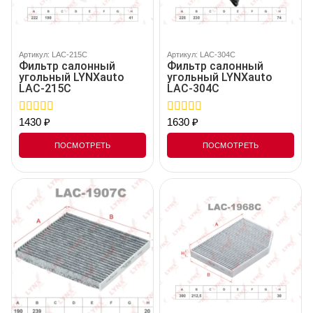
Артикул: LAC-215C
Артикул: LAC-304C
Фильтр салонный
Фильтр салонный
угольный LYNXauto
угольный LYNXauto
LAC-215C
LAC-304C
1430
₽
1630
₽
0
0
out
out
of
of
ПОСМОТРЕТЬ
ПОСМОТРЕТЬ
5
5