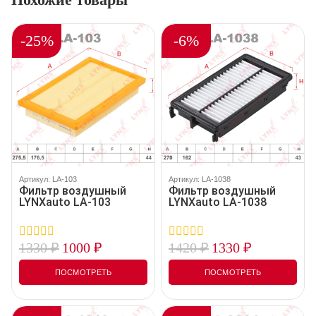
-25%
-6%
Артикул: LA-103
Артикул: LA-1038
Фильтр воздушный
Фильтр воздушный
LYNXauto LA-103
LYNXauto LA-1038
1330
₽
1000
₽
1420
₽
1330
₽
0
0
out
out
of
of
ПОСМОТРЕТЬ
ПОСМОТРЕТЬ
5
5