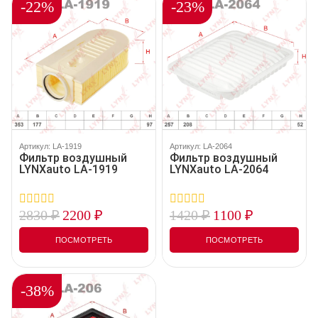
-22%
-23%
Артикул: LA-1919
Артикул: LA-2064
Фильтр воздушный
Фильтр воздушный
LYNXauto LA-1919
LYNXauto LA-2064
2830
₽
2200
₽
1420
₽
1100
₽
0
0
out
out
of
of
ПОСМОТРЕТЬ
ПОСМОТРЕТЬ
5
5
-38%