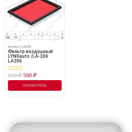
Артикул: LA206
Фильтр воздушный
LYNXauto /LA-206
LA206
810
₽
500
₽
0
out
of
ПОСМОТРЕТЬ
5