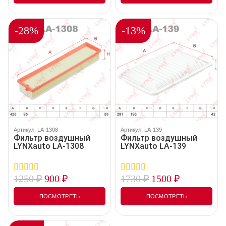
5
5
-28%
-13%
Артикул: LA-1308
Артикул: LA-139
Фильтр воздушный
Фильтр воздушный
LYNXauto LA-1308
LYNXauto LA-139
1250
₽
900
₽
1730
₽
1500
₽
0
0
out
out
of
of
ПОСМОТРЕТЬ
ПОСМОТРЕТЬ
5
5