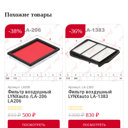
Похожие товары
-38%
-36%
Артикул: LA206
Артикул: LA-1383
Фильтр воздушный
Фильтр воздушный
LYNXauto /LA-206
LYNXauto LA-1383
LA206
810
₽
500
₽
1300
₽
830
₽
0
0
out
out
of
of
ПОСМОТРЕТЬ
ПОСМОТРЕТЬ