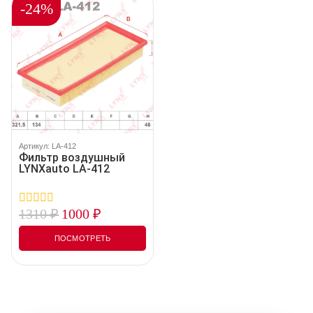
-24%
Артикул: LA-412
Фильтр воздушный
LYNXauto LA-412
1310
₽
1000
₽
0
out
of
ПОСМОТРЕТЬ
5