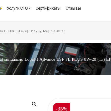
и
Услуги СТО
Сертификаты
Отзывы
al мот.масло Lopal 1 Advance ESF FE PLUS 0W-20 (1л) L
-35%