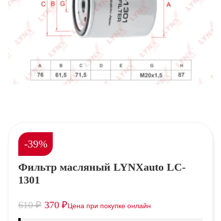
-39%
Фильтр масляный LYNXauto LC-
1301
610
₽
370
₽