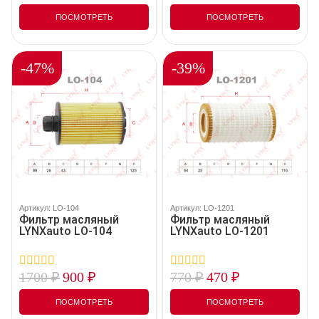
out
out
of
of
ПОСМОТРЕТЬ
ПОСМОТРЕТЬ
5
5
-47%
-39%
Артикул: LO-104
Артикул: LO-1201
Фильтр масляный
Фильтр масляный
LYNXauto LO-104
LYNXauto LO-1201
1700
₽
900
₽
770
₽
470
₽
0
0
out
out
of
of
ПОСМОТРЕТЬ
ПОСМОТРЕТЬ
5
5