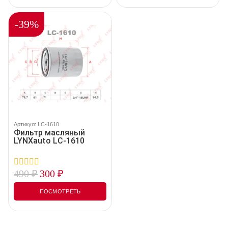
-39%
Артикул: LC-1610
Фильтр масляный
LYNXauto LC-1610
490
₽
300
₽
0
out
of
ПОСМОТРЕТЬ
5