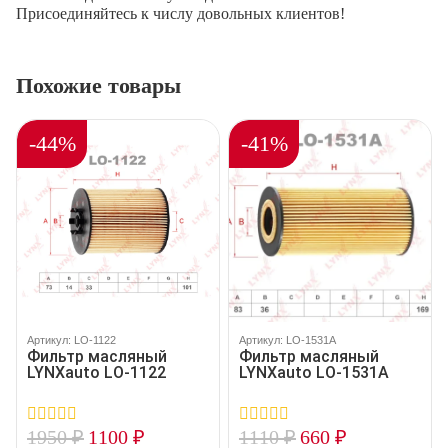
Присоединяйтесь к числу довольных клиентов!
Похожие товары
-44%
-41%
Артикул: LO-1122
Артикул: LO-1531A
Фильтр масляный
Фильтр масляный
LYNXauto LO-1122
LYNXauto LO-1531A
1950
₽
1100
₽
1110
₽
660
₽
0
0