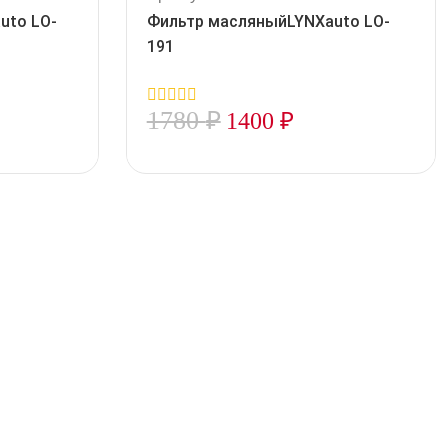
uto LO-
Фильтр масляныйLYNXauto LO-
191
1780
₽
1400
₽
0
out
of
5