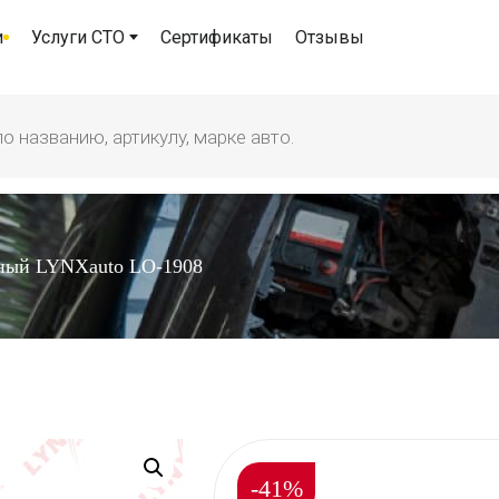
и
Услуги СТО
Сертификаты
Отзывы
ный LYNXauto LO-1908
-41%