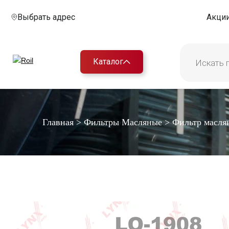
Выбрать адрес
Акци
Каталог
Главная
>
Фильтры Масляные
>
Фильтр масля