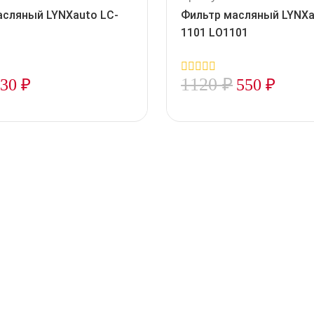
асляный LYNXauto LC-
Фильтр масляный LYNXa
1101 LO1101
1120
₽
330
₽
550
₽
0
out
of
5