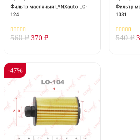
Фильтр масляный LYNXauto LO-
Фильтр м
124
1031
560
₽
540
₽
370
₽
0
0
out
out
of
of
5
5
-47%