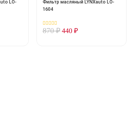
uto LO-
Фильтр масляный LYNXauto LO-
1604
870
₽
440
₽
0
out
of
5