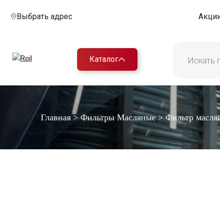
Выбрать адрес
Акци
Каталог
Главная
>
Фильтры Масляные
>
Фильтр масля