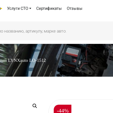
и
Услуги СТО
Сертификаты
Отзывы
ный LYNXauto LO-1512
-44%