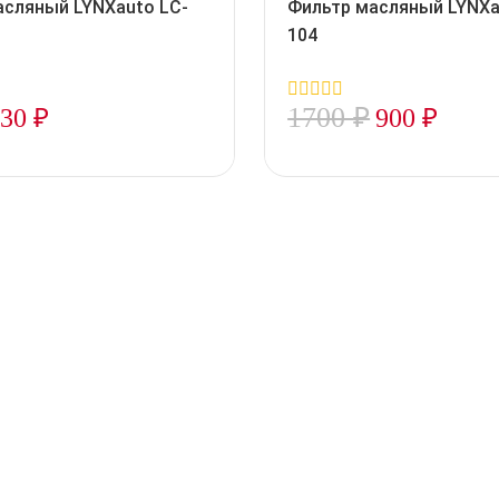
асляный LYNXauto LC-
Фильтр масляный LYNXa
104
1700
₽
330
₽
900
₽
0
out
of
5